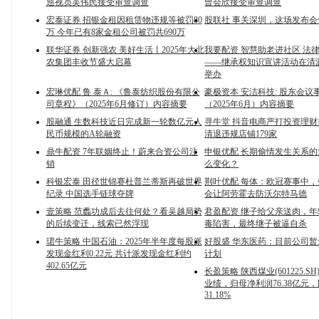
巡视员吴伟民接受审查调查
曾会欣接受审查调查
宏泰证券 招银金租因租赁物违规等被罚80
股联社 事关深圳，这场发布
万 今年已有8家金租公司被罚共690万
联华证券 创新强农 美好生活丨2025年大北
我要配资 智慧助老进社区 法
农集团丰收节盛大启幕
——继承权知识宣讲活动在清
举办
宏琳优配 鲁 泰Ａ: 《鲁泰纺织股份有限公
豪极资本 安洁科技: 股东会议
司章程》（2025年6月修订）内容摘要
（2025年6月）内容摘要
股融通 生数科技近日完成新一轮数亿元人
寻牛堂 抖音电商严打投资理
民币规模的A轮融资
清退违规店铺179家
鼎牛配资 7年联姻终止！蔚来合资公司注
申银优配 长期偷情发生关系
销
么变化？
科银宏泰 田径世锦赛杜普兰蒂斯再破世界
荆叶优配 每体：欧冠赛事中
纪录 中国选手链球夺牌
会让阿劳霍去防沃尔特马德
壹策略 范蠡功成后去往何处？看吴越局势
君盈配资 继子给父亲送肉，
的后续变迁，线索已然浮现
毒陷害，最终继子被逼自杀
珺牛策略 中国石油：2025年半年度每股派
好股盛 华东医药：目前公司
发现金红利0.22元 共计派发现金红利约
计划
402.65亿元
长盈策略 陕西煤业(601225.S
业绩，归母净利润76.38亿元
31.18%