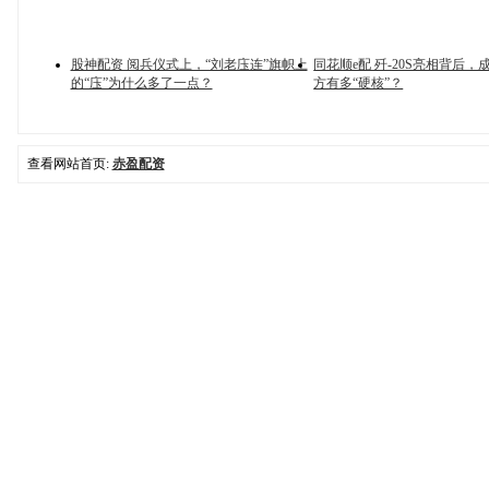
股神配资 阅兵仪式上，“刘老庒连”旗帜上
同花顺e配 歼-20S亮相背后
的“庒”为什么多了一点？
方有多“硬核”？
查看网站首页:
赤盈配资