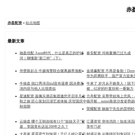
赤盈
赤盈配资
»
站点地图
最新文章
驰盈优配 Agent时代，什么是真正的护城
春安配资 河南夏播已过九成
河｜聊懂新“新三样”（下）
华楚新起点 中越海警联合驱离越界渔船
金港赢配资 不再是备胎！DeepSe
华为昇腾联手，国产算力迎来
牛操盘 脱口秀演员kid宣布退赛 因决赛表
牛来了 岁月从不败美人！脱
演内容与他人出现类似
裙，62岁的叶童别有一番魅力
星速配资 嘉佩乐酒店集团邀您开启非凡金
方舟配资 吴尊带娃海上兜风
秋之旅 匠心策划沉浸艺述体验 庆贺国庆中
镜开船，neinei靠坐沙发姿势
秋假期
荣耀配资 杨振宁先生的昆明时
云操盘 哪个王朝连续有11个“娃娃天子”登
汇通资管 突传消息！知名演
基，享国竟长达近200年之久？
享年75岁
大盈家 霍震霆气到皱眉！千亿儿媳让霍启
财盛证券 从降级区到争冠区！