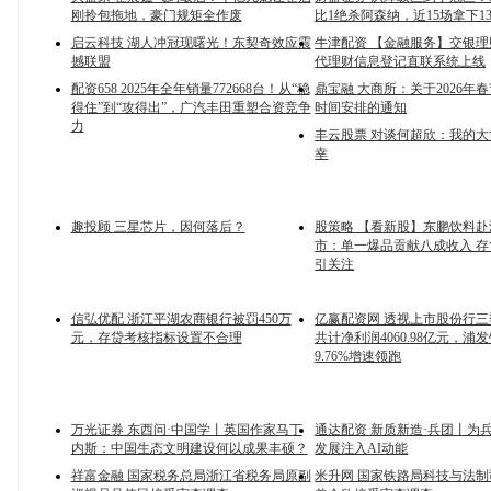
刚拎包拖地，豪门规矩全作废
比1绝杀阿森纳，近15场拿下1
启云科技 湖人冲冠现曙光！东契奇效应震
牛津配资 【金融服务】交银
撼联盟
代理财信息登记直联系统上线
配资658 2025年全年销量772668台！从“稳
鼎宝融 大商所：关于2026年
得住”到“攻得出”，广汽丰田重塑合资竞争
时间安排的通知
力
丰云股票 对谈何超欣：我的
幸
趣投顾 三星芯片，因何落后？
股策略 【看新股】东鹏饮料
市：单一爆品贡献八成收入 
引关注
信弘优配 浙江平湖农商银行被罚450万
亿赢配资网 透视上市股份行三
元，存贷考核指标设置不合理
共计净利润4060.98亿元，浦
9.76%增速领跑
万光证券 东西问·中国学丨英国作家马丁
通达配资 新质新造·兵团丨为
内斯：中国生态文明建设何以成果丰硕？
发展注入AI动能
祥富金融 国家税务总局浙江省税务局原副
米升网 国家铁路局科技与法